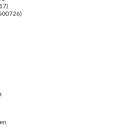
17)
5600726)
Ö
ien