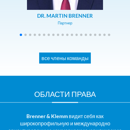
DR. MARTIN BRENNER
Партнер
все члены команды
ОБЛАСТИ ПРАВА
Brenner & Klemm
видит себя как
широкопрофильную и международно